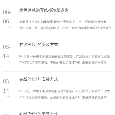
余氯测试的有效标准是多少
08-
06
余氯是指水经过加氯消毒,接触一定时间后，水中所余留的有效氯。
水中投氯，经一定时间接触后，在水中余留的游离性氯和结合性氯的
总称。是指氯投入水中后，除了与水中细菌、微生物、有机物、无机
物等作用消耗一部分氯量外，还剩下了一部分氯量，这部分氯量就叫
在线PH计的安装方式
03-
做余氯。检测余氯的仪器有很多，便携式余氯检测仪DR300，和在
线式余氯检测仪CL7685都会不错的选择。余氯测试通常在以下行业
14
PH计是一种用于测量溶液酸碱度的仪器，广泛应用于实验室工业生
中进行：饮用水处理：用于监测自来水或其他饮......
产和环境监测等领域。正确的安装是保证PH计准确测量的重要前
提，下面将介绍一下在线PH计的安装方法。选择合适的安装位置。
PH计应安装在通风良好、避免阳光直射和震动的环境中，远离腐蚀
在线PH计的安装方式
03-
性气体和化学品。同时，要确保安装位置便于操作和维护。如上一共
有7种安装方式，可以根据自身的工况来选择适合自己的安装方式，
14
PH计是一种用于测量溶液酸碱度的仪器，广泛应用于实验室工业生
值得注意的是，在确定产品之前就需要把安装位置......
产和环境监测等领域。正确的安装是保证PH计准确测量的重要前
提，下面将介绍一下在线PH计的安装方法。选择合适的安装位置。
PH计应安装在通风良好、避免阳光直射和震动的环境中，远离腐蚀
在线PH计的安装方式