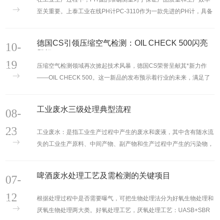
式分光光度计。哈希分光光度仪预置200多条应用程......
至关重要。上泰工业在线PH计PC-3110作为一款先进的PH计，具备
出色的功能优势和，被广泛应用于各个领域。功能方面，上泰工业在
线PH计PC-3110具备高精度测量、在线监测和多种输出方式等特
德国CS引领压缩空气检测：OIL CHECK 500闪亮
10-
点。其高精度的测量结果可帮助企业监控和调整生产过程，确保产品
登场
质量的稳定性。同时，PC-3110实现了在线监测，无需人工采样和实
19
压缩空气检测领域再次掀起技术风暴，德国CS荣誉呈献其*新力作
验室测试，节省了时间和人力成本。此外，......
——OIL CHECK 500。这一新品的发布预示着行业的未来，满足了
对高品质压缩空气检测的不断增长需求。更多检测咨询请咨询上海京
工。...
工业废水三级处理典型流程
08-
23
工业废水：是指工业生产过程中产生的废水和废液，其中含有随水流
失的工业生产原料、中间产物、副产物和生产过程中产生的污染物，
生产过程中排放的水。污水处理流程污水处理流程根据处理要求，废
水处理系统可分为一级处理、二级处理和三级处理。 （1）一级处理
啤酒废水处理工艺及需检测的关键项目
07-
仅去除废水中的悬浮物，主要采用物理方法，处理后的废水一般达不
到排放标准。 （2）二级处理常用生物处理法，可大幅度去除废水中
12
根据处理过程中是否需要曝气，可把生物处理法分为好氧生物处理和
呈胶体和溶解状态的有机物，使废水达到排放......
厌氧生物处理两大类。好氧处理工艺，厌氧处理工艺：UASB+SBR