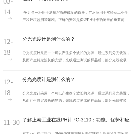
03-
性气体和化学品。同时，要确保安装位置便于操作和维护。如上一共
有7种安装方式，可以根据自身的工况来选择适合自己的安装方式，
14
PH计是一种用于测量溶液酸碱度的仪器，广泛应用于实验室工业生
值得注意的是，在确定产品之前就需要把安装位置......
产和环境监测等领域。正确的安装是保证PH计准确测量的重要前
提，下面将介绍一下在线PH计的安装方法。选择合适的安装位置。
PH计应安装在通风良好、避免阳光直射和震动的环境中，远离腐蚀
分光光度计是测什么的？
12-
性气体和化学品。同时，要确保安装位置便于操作和维护。如上一共
有7种安装方式，可以根据自身的工况来选择适合自己的安装方式，
18
分光光度计采用一个可以产生多个波长的光源，通过系列分光装置，
值得注意的是，在确定产品之前就需要把安装位置......
从而产生特定波长的光源，光线透过测试的样品后，部分光线被吸
收，计算样品的吸光值，从而转化成样品的浓度。样品的吸光值与样
品的浓度成正比。哈希分光光度计(分光光度仪)主要采用分光光度
分光光度计是测什么的？
12-
法，利用物质对某种波长的光具有选择性吸收的特性以鉴别物质或测
定其含量。哈希分光光度计(分光光度仪)包含台式分光光度计和便携
18
分光光度计采用一个可以产生多个波长的光源，通过系列分光装置，
式分光光度计。哈希分光光度仪预置200多条应用程......
从而产生特定波长的光源，光线透过测试的样品后，部分光线被吸
收，计算样品的吸光值，从而转化成样品的浓度。样品的吸光值与样
品的浓度成正比。哈希分光光度计(分光光度仪)主要采用分光光度
了解上泰工业在线PH计PC-3110：功能、优势和应
11-30
法，利用物质对某种波长的光具有选择性吸收的特性以鉴别物质或测
用领域
定其含量。哈希分光光度计(分光光度仪)包含台式分光光度计和便携
在工业生产过程中，PH值的准确测量对于保证产品质量和生产效率