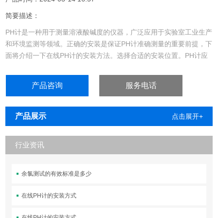
简要描述：
PH计是一种用于测量溶液酸碱度的仪器，广泛应用于实验室工业生产
和环境监测等领域。正确的安装是保证PH计准确测量的重要前提，下
面将介绍一下在线PH计的安装方法。选择合适的安装位置。PH计应
安装在通风良好、避免阳光直射和震动的环境中，远离腐蚀性气体和
化学品。同时，要确保安装位置便于操作和维护。如上一共有7种安
产品咨询
服务电话
装方式，可以根据自身的工况来选择适合自己的安装方式，值得注意
的是，在确定产品之前就需要把安装位置......
产品展示
点击展开+
行业资讯
余氯测试的有效标准是多少
在线PH计的安装方式
在线PH计的安装方式