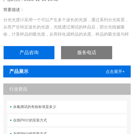
简要描述：
分光光度计采用一个可以产生多个波长的光源，通过系列分光装置，
从而产生特定波长的光源，光线透过测试的样品后，部分光线被吸
收，计算样品的吸光值，从而转化成样品的浓度。样品的吸光值与样
品的浓度成正比。哈希分光光度计(分光光度仪)主要采用分光光度
法，利用物质对某种波长的光具有选择性吸收的特性以鉴别物质或测
产品咨询
服务电话
定其含量。哈希分光光度计(分光光度仪)包含台式分光光度计和便携
式分光光度计。哈希分光光度仪预置200多条应用程......
产品展示
点击展开+
行业资讯
余氯测试的有效标准是多少
在线PH计的安装方式
在线PH计的安装方式