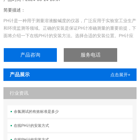
简要描述：
PH计是一种用于测量溶液酸碱度的仪器，广泛应用于实验室工业生产
和环境监测等领域。正确的安装是保证PH计准确测量的重要前提，下
面将介绍一下在线PH计的安装方法。选择合适的安装位置。PH计应
安装在通风良好、避免阳光直射和震动的环境中，远离腐蚀性气体和
化学品。同时，要确保安装位置便于操作和维护。如上一共有7种安
产品咨询
服务电话
装方式，可以根据自身的工况来选择适合自己的安装方式，值得注意
的是，在确定产品之前就需要把安装位置......
产品展示
点击展开+
行业资讯
余氯测试的有效标准是多少
在线PH计的安装方式
在线PH计的安装方式