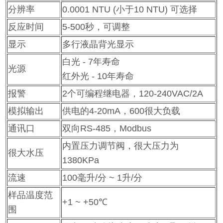
分辨率
0.0001 NTU (小于10 NTU) 可选择
反应时间
5-500秒，可调整
显示
多行液晶背光显示
白光 - 7年寿命
光源
红外光 - 10年寿命
报警
2个可编程继电器，120-240VAC/2A
模拟输出
供电的4-20mA，600很大负载
通讯口
双向RS-485，Modbus
内置压力调节阀，很大压力为
很大水压
1380KPa
流速
100毫升/分 ~ 1升/分
样品温度范
+1 ~ +50℃
围