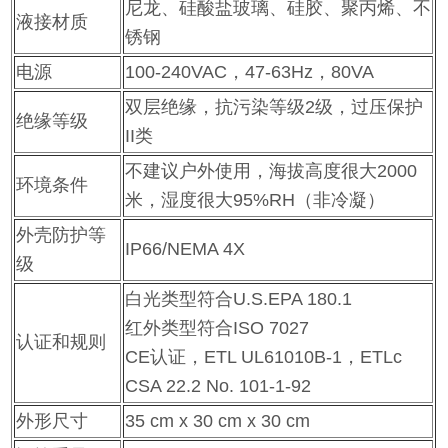
尼龙、硅酸盐玻璃、硅胶、聚丙烯、不
液接材质
锈钢
电源
100-240VAC，47-63Hz，80VA
双层绝缘，抗污染等级2级，过压保护
绝缘等级
II类
不建议户外使用，海拔高度很大2000
环境条件
米，湿度很大95%RH（非冷凝）
外壳防护等
IP66/NEMA 4X
级
白光类型符合U.S.EPA 180.1
红外类型符合ISO 7027
认证和规则
CE认证，ETL UL61010B-1，ETLc
CSA 22.2 No. 101-1-92
外形尺寸
35 cm x 30 cm x 30 cm